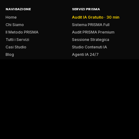
NAVIGAZIONE
SERVIZI PRISMA
Home
Audit IA Gratuito · 30 min
Chi Siamo
Sistema PRISMA Full
Il Metodo PRISMA
Audit PRISMA Premium
Tutti i Servizi
Sessione Strategica
Casi Studio
Studio Contenuti IA
Blog
Agenti IA 24/7
PER CHI LAVORIAMO
Palestre Wellness Premium
Formatori & Coach Wellness
E-commerce Wellness/Fitness
→ Caso HealthClub Academy
→ Casi E-commerce Wellness
© 2026 MARKEKINGCOM. Tutti i diritti riservati.
Privacy
Cookie
Termini