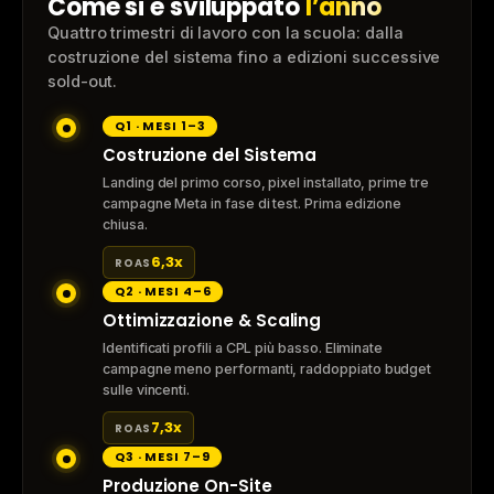
Come si è sviluppato
l’anno
Quattro trimestri di lavoro con la scuola: dalla
costruzione del sistema fino a edizioni successive
sold-out.
Q1 · MESI 1–3
Costruzione del Sistema
Landing del primo corso, pixel installato, prime tre
campagne Meta in fase di test. Prima edizione
chiusa.
6,3x
ROAS
Q2 · MESI 4–6
Ottimizzazione & Scaling
Identificati profili a CPL più basso. Eliminate
campagne meno performanti, raddoppiato budget
sulle vincenti.
7,3x
ROAS
Q3 · MESI 7–9
Produzione On-Site