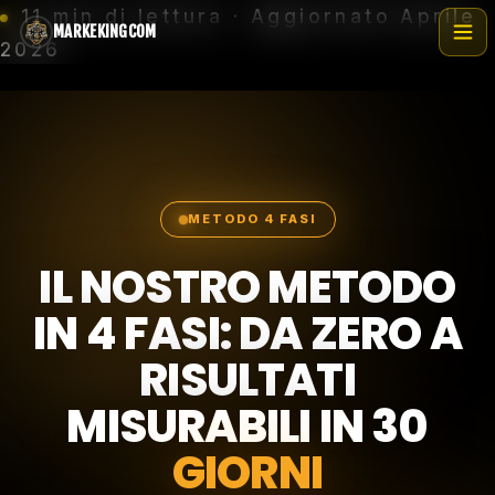
Vai
11 min di lettura · Aggiornato Aprile
MARKEKINGCOM
al
2026
contenuto
METODO 4 FASI
IL NOSTRO METODO
IN 4 FASI: DA ZERO A
RISULTATI
MISURABILI IN 30
GIORNI