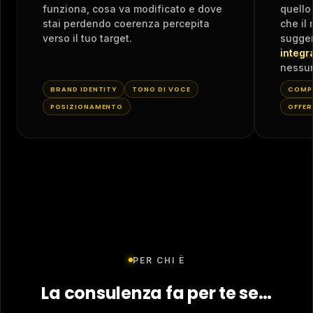
funziona, cosa va modificato e dove
quello
stai perdendo coerenza percepita
che il
verso il tuo target.
sugge
integr
nessun
BRAND IDENTITY
TONO DI VOCE
COMP
POSIZIONAMENTO
OFFER
PER CHI È
La consulenza fa per te se…