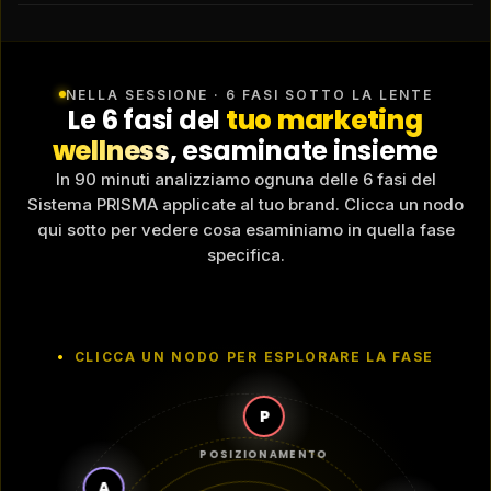
Brand DTC di integratori, attrezzatura,
abbigliamento sport o prodotti naturali. Diagnosi
ROAS, analisi creative e roadmap canali ads.
NELLA SESSIONE · 6 FASI SOTTO LA LENTE
Le 6 fasi del
tuo marketing
wellness
, esaminate insieme
In 90 minuti analizziamo ognuna delle 6 fasi del
Sistema PRISMA applicate al tuo brand. Clicca un nodo
qui sotto per vedere cosa esaminiamo in quella fase
specifica.
CLICCA UN NODO PER ESPLORARE LA FASE
P
POSIZIONAMENTO
A