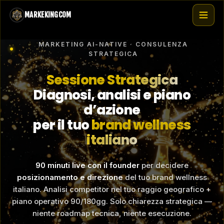
Vai
MARKEKINGCOM
al
contenuto
MARKETING AI-NATIVE · CONSULENZA
STRATEGICA
Sessione Strategica
Diagnosi, analisi e piano
d’azione
per il tuo
brand wellness
italiano
90 minuti live con il founder
per decidere
posizionamento e direzione
del tuo brand wellness
italiano. Analisi competitor nel tuo raggio geografico +
piano operativo 90/180gg. Solo chiarezza strategica —
niente roadmap tecnica, niente esecuzione.