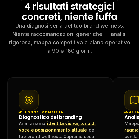
4 risultati strategici
concreti, niente fuffa
NG
AUTOMAZIONE
RICERCA
SCALING
Profondità analisi
92%
Una diagnosi seria del tuo brand wellness.
Niente raccomandazioni generiche — analisi
rigorosa, mappa competitiva e piano operativo
IMPIANTO
MISURAZIONE
a 90 e 180 giorni.
DIAGNOSI COMPLETA
MAPPA
Diagnostico del branding
Anali
Analizziamo
identità visiva, tono di
Mappi
voce e posizionamento attuale
del
raggio
tuo brand wellness. Capiamo cosa
con la